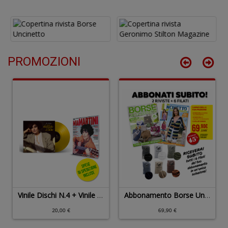
6
f
PROMOZIONI
A
p
1
a
a
C
Vinile Dischi N.4 + Vinile Speciale N.2
Abbonamento Borse Uncinetto + Uncinetto Indossato + 6 Filati SWAN
20,00 €
69,90 €
Bi