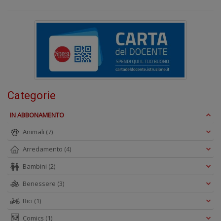
n
+
D
Categorie
A
IN ABBONAMENTO
L
O
Animali
(7)
C
n
Arredamento
(4)
Bambini
(2)
Benessere
(3)
Bici
(1)
Comics
(1)