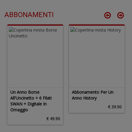
Il
M
ABBONAMENTI
G
n
+
D
M
di
F
n
+
D
Un Anno Borse
Abbonamento Per Un
All'Uncinetto + 6 Filati
Anno History
SWAN + Digitale In
€ 39.90
Omaggio
€ 49.90
C
Fa