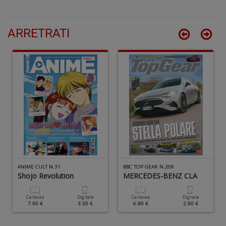
ARRETRATI
I
V
r
d
n
C
F
n
+
D
ANIME CULT N.31
BBC TOP GEAR N.209
Shojo Revolution
MERCEDES-BENZ CLA
Cartacea
Digitale
Cartacea
Digitale
7.90 €
3.50 €
6.90 €
2.90 €
B