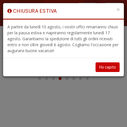
×
CHIUSURA ESTIVA
ACCEDI
A partire da lunedì 10 agosto, i nostri uffici rimarranno chiusi
per la pausa estiva e riapriranno regolarmente lunedì 17
ABBONAMENTI
ARRETRATI
Menù
agosto. Garantiamo la spedizione di tutti gli ordini ricevuti
entro e non oltre giovedì 6 agosto. Cogliamo l'occasione per
augurarvi buone vacanze!
Ho capito
A
a
a
L
P